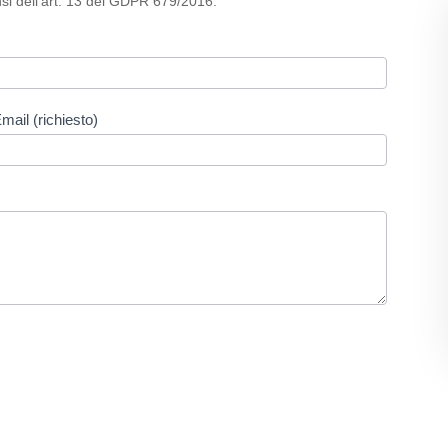
nsi dell’art. 13 del GDPR 679/2016.
mail (richiesto)