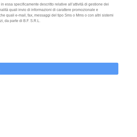
 in essa specificamente descritto relative all’attività di gestione dei
inalità quali invio di informazioni di carattere promozionale e
e quali e-mail, fax, messaggi del tipo Sms o Mms o con altri sistemi
zi, da parte di B.F. S.R.L.