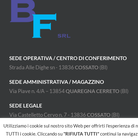
SEDE OPERATIVA / CENTRO DI CONFERIMENTO
Strada Alle Dighe sn - 13836
COSSATO
(BI)
SEDE AMMINISTRATIVA / MAGAZZINO
Via Piave n. 4/A – 13854
QUAREGNA CERRETO
(BI)
SEDE LEGALE
Via Castelletto Cervo n. 7 - 13836
COSSATO
(BI)
Utilizziamo i cookie sul nostro sito Web per offrirti l'esperienza di
TUTTI i cookie. Cliccando su
"RIFIUTA TUTTI"
continui la navigazi