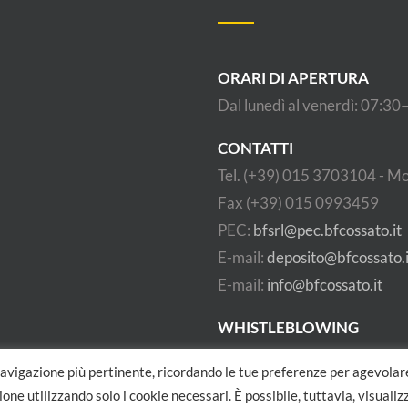
ORARI DI APERTURA
Dal lunedì al venerdì: 07:3
CONTATTI
Tel. (+39) 015 3703104 - M
Fax (+39) 015 0993459
PEC:
bfsrl@pec.bfcossato.it
E-mail:
deposito@bfcossato.i
E-mail:
info@bfcossato.it
WHISTLEBLOWING
 navigazione più pertinente, ricordando le tue preferenze per agevolare
one utilizzando solo i cookie necessari. È possibile, tuttavia, visuali