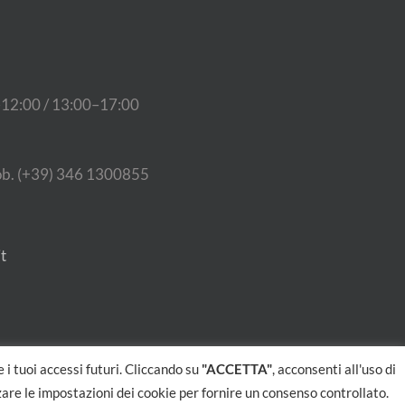
0–12:00 / 13:00–17:00
ob. (+39) 346 1300855
t
 i tuoi accessi futuri. Cliccando su
"ACCETTA"
, acconsenti all'uso di
zzare le impostazioni dei cookie per fornire un consenso controllato.